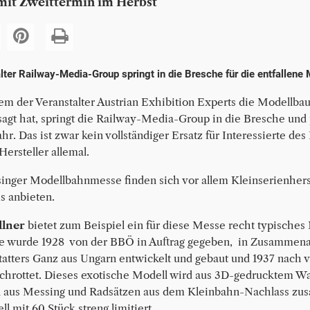
mit Zweittermin im Herbst
lter Railway-Media-Group springt in die Bresche für die entfallen
em der Veranstalter Austrian Exhibition Experts die Modellb
agt hat, springt die Railway-Media-Group in die Bresche und 
r. Das ist zwar kein vollständiger Ersatz für Interessierte de
ersteller allemal.
singer Modellbahnmesse finden sich vor allem Kleinserienherste
s anbieten.
llner
bietet zum Beispiel ein für diese Messe recht typisches
ie wurde 1928 von der BBÖ in Auftrag gegeben, in Zusammenar
tatters Ganz aus Ungarn entwickelt und gebaut und 1937 nach v
chrottet. Dieses exotische Modell wird aus 3D-gedrucktem Wa
n aus Messing und Radsätzen aus dem Kleinbahn-Nachlass zus
ll mit 60 Stück streng limitiert.