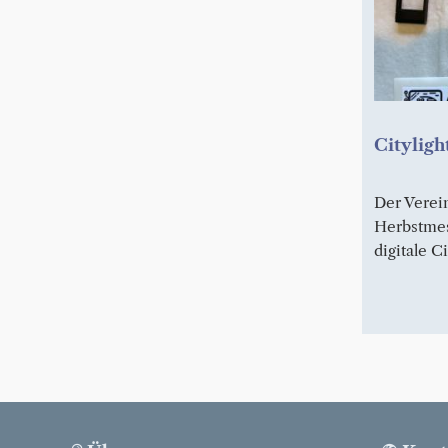
Cityligh
Der Verein
Herbstmes
digitale C