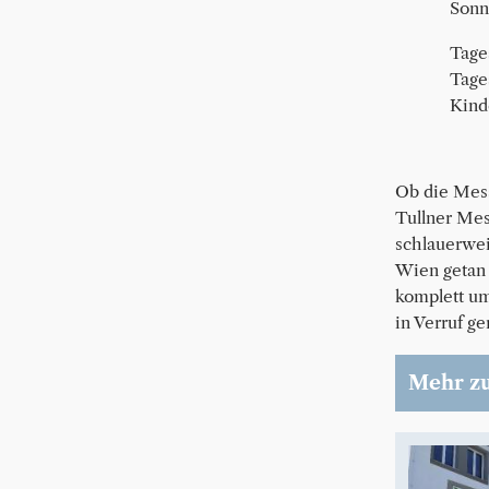
Sonn
Tage
Tage
Kinde
Ob die Mess
Tullner Mes
schlauerwei
Wien getan 
komplett um
in Verruf ge
Mehr z