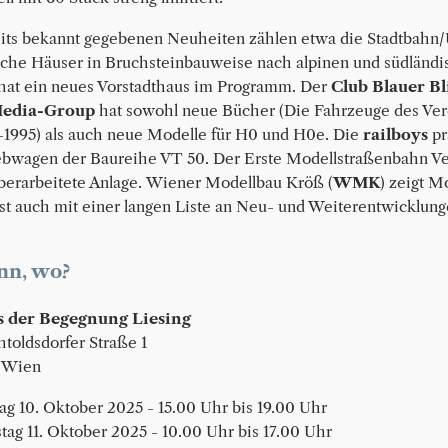
its bekannt gegebenen Neuheiten zählen etwa die Stadtbahn/
iche Häuser in Bruchsteinbauweise nach alpinen und südländi
hat ein neues Vorstadthaus im Programm. Der
Club Blauer Bl
edia-Group
hat sowohl neue Bücher (Die Fahrzeuge des Vere
-1995) als auch neue Modelle für H0 und H0e. Die
railboys
pr
bwagen der Baureihe VT 50. Der Erste Modellstraßenbahn Ver
berarbeitete Anlage. Wiener Modellbau Kröß (
WMK
) zeigt M
st auch mit einer langen Liste an Neu- und Weiterentwicklun
n, wo?
 der Begegnung Liesing
htoldsdorfer Straße 1
 Wien
tag 10. Oktober 2025 - 15.00 Uhr bis 19.00 Uhr
tag 11. Oktober 2025 - 10.00 Uhr bis 17.00 Uhr