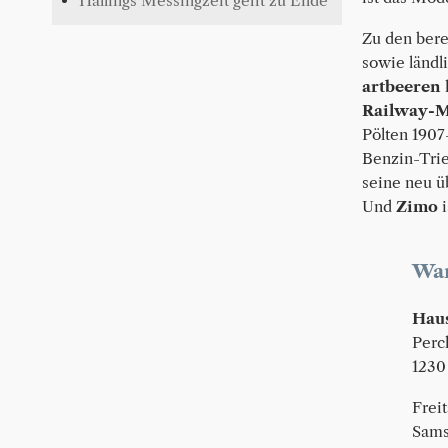
Hallings Messingzeit geht zu Ende
Zu den bere
sowie ländl
artbeeren
Railway-M
Pölten 1907
Benzin-Trie
seine neu ü
Und
Zimo
i
Wan
Haus
Perc
1230
Frei
Sams