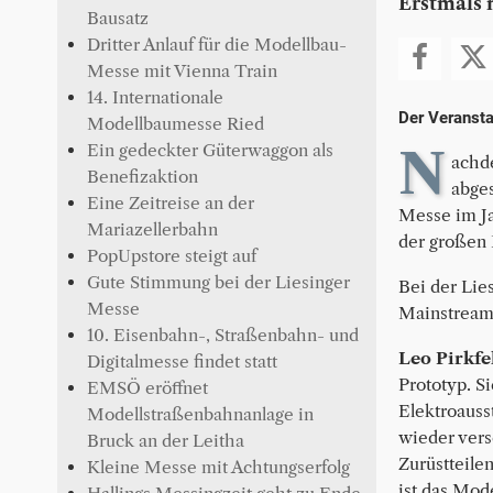
Erstmals 
Bausatz
Dritter Anlauf für die Modellbau-
Messe mit Vienna Train
14. Internationale
Der Veransta
Modellbaumesse Ried
Ein gedeckter Güterwaggon als
N
achd
Benefizaktion
abges
Eine Zeitreise an der
Messe im Jah
Mariazellerbahn
der großen H
PopUpstore steigt auf
Gute Stimmung bei der Liesinger
Bei der Lie
Messe
Mainstream
10. Eisenbahn-, Straßenbahn- und
Leo Pirkfe
Digitalmesse findet statt
Prototyp. S
EMSÖ eröffnet
Elektroauss
Modellstraßenbahnanlage in
wieder vers
Bruck an der Leitha
Zurüstteile
Kleine Messe mit Achtungserfolg
ist das Mode