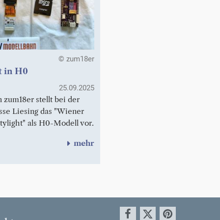
© zum18er
t in H0
25.09.2025
 zum18er stellt bei der
se Liesing das "Wiener
itylight" als H0-Modell vor.
mehr