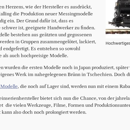
n Herzens, wie der Hersteller es ausdrückt,
 Halling die Produktion neuer Messingmodelle
dig ein. Der Grund dafür ist, dass es
e schwer ist, geeignete Handwerker zu finden.
elle bestehen aus geätzten und gegossenen
 werden in Gruppen zusammengelötet, lackiert,
Hochwertiges 
d endgefertigt. Es entstehen so sowohl
 als auch hochpreisige Modelle.
en wurden die ersten Modelle noch in Japan produziert, später
 eigenes Werk im nahegelegenen Brünn in Tschechien. Doch di
n Modelle
, die noch auf Lager sind, werden nun mit einem Rabat
einserienhersteller bietet sich nun die Chance, von der jahrel
tet die vielen Werkzeuge, Filme, Formen und Produktionsunte
 kann also doch noch prolongiert werden.