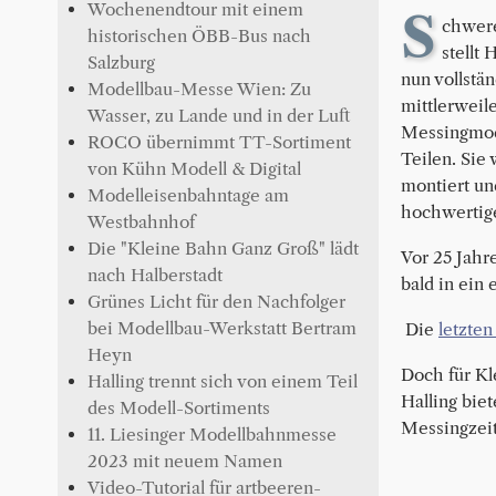
Wochenendtour mit einem
S
chwere
historischen ÖBB-Bus nach
stellt
Salzburg
nun vollstän
Modellbau-Messe Wien: Zu
mittlerweil
Wasser, zu Lande und in der Luft
Messingmod
ROCO übernimmt TT-Sortiment
Teilen. Sie
von Kühn Modell & Digital
montiert un
Modelleisenbahntage am
hochwertige
Westbahnhof
Die "Kleine Bahn Ganz Groß" lädt
Vor 25 Jahr
nach Halberstadt
bald in ein
Grünes Licht für den Nachfolger
bei Modellbau-Werkstatt Bertram
Die
letzte
Heyn
Doch für Kl
Halling trennt sich von einem Teil
Halling bie
des Modell-Sortiments
Messingzeit
11. Liesinger Modellbahnmesse
2023 mit neuem Namen
Video-Tutorial für artbeeren-