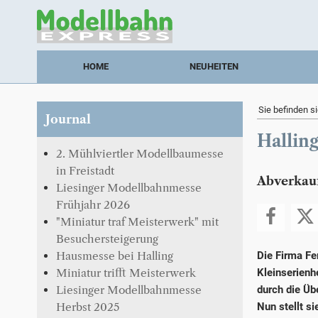
HOME
NEUHEITEN
Sie befinden si
Journal
Hallin
2. Mühlviertler Modellbaumesse
in Freistadt
Abverkauf
Liesinger Modellbahnmesse
Frühjahr 2026
"Miniatur traf Meisterwerk" mit
Besuchersteigerung
Die Firma Fe
Hausmesse bei Halling
Kleinserienh
Miniatur trifft Meisterwerk
durch die Üb
Liesinger Modellbahnmesse
Nun stellt s
Herbst 2025