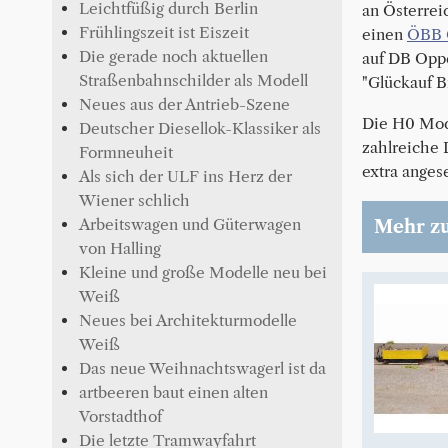
Leichtfüßig durch Berlin
an Österrei
Frühlingszeit ist Eiszeit
einen
ÖBB
Die gerade noch aktuellen
auf DB Opp
Straßenbahnschilder als Modell
"Glückauf B
Neues aus der Antrieb-Szene
Die H0 Mod
Deutscher Diesellok-Klassiker als
zahlreiche 
Formneuheit
extra anges
Als sich der ULF ins Herz der
Wiener schlich
Arbeitswagen und Güterwagen
Mehr z
von Halling
Kleine und große Modelle neu bei
Weiß
Neues bei Architekturmodelle
Weiß
Das neue Weihnachtswagerl ist da
artbeeren baut einen alten
Vorstadthof
Die letzte Tramwayfahrt