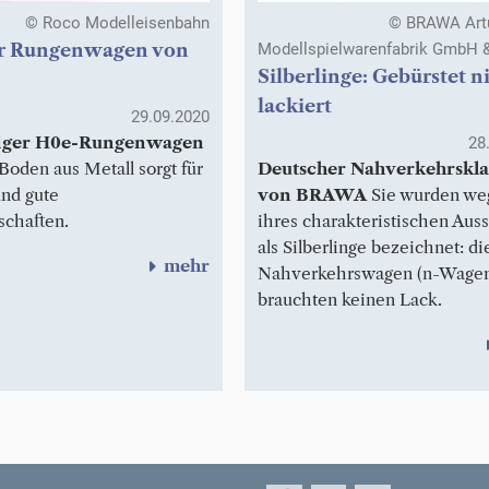
© Roco Modelleisenbahn
© BRAWA Artu
r Rungenwagen von
Modellspielwarenfabrik GmbH 
Silberlinge: Gebürstet n
lackiert
29.09.2020
siger H0e-Rungenwagen
28
Boden aus Metall sorgt für
Deutscher Nahverkehrskla
nd gute
von BRAWA
Sie wurden we
schaften.
ihres charakteristischen Aus
als Silberlinge bezeichnet: di
mehr
Nahverkehrswagen (n-Wage
brauchten keinen Lack.