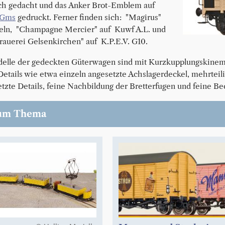
ch gedacht und das Anker Brot-Emblem auf
 Gms
gedruckt. Ferner finden sich: "Magirus"
eln, "Champagne Mercier" auf Kuwf A.L. und
rauerei Gelsenkirchen" auf K.P.E.V. G10.
elle der gedeckten Güterwagen sind mit Kurzkupplungskinem
Details wie etwa einzeln angesetzte Achslagerdeckel, mehrte
etzte Details, feine Nachbildung der Bretterfugen und feine B
um Thema