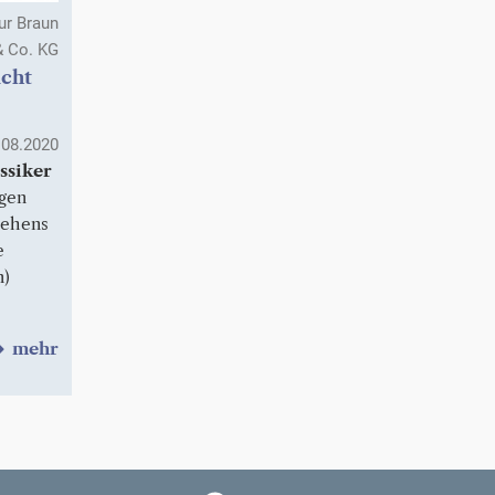
r Braun
& Co. KG
icht
.08.2020
ssiker
gen
sehens
e
n)
mehr