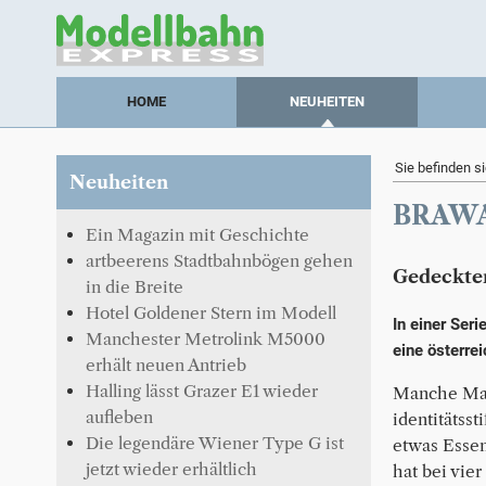
HOME
NEUHEITEN
Sie befinden si
Neuheiten
BRAWA 
Ein Magazin mit Geschichte
artbeerens Stadtbahnbögen gehen
Gedeckter
in die Breite
Hotel Goldener Stern im Modell
In einer Ser
Manchester Metrolink M5000
eine österre
erhält neuen Antrieb
Halling lässt Grazer E1 wieder
Manche Mar
aufleben
identitätsst
Die legendäre Wiener Type G ist
etwas Essen
jetzt wieder erhältlich
hat bei vie