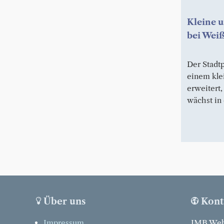
Kleine 
bei Wei
Der Stadt
einem kle
erweitert,
wächst in
Über uns
Kont
Impressum
IMB Web