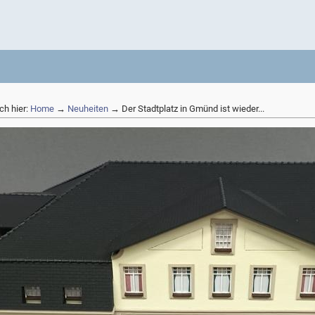
ch hier:
Home
→
Neuheiten
→ Der Stadtplatz in Gmünd ist wieder...