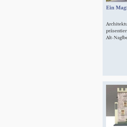
Ein Mag
Architekt
präsentie
Alt-Naglb